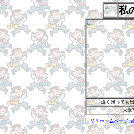
私
遅く帰っても
大阪
ＭＹホームページind