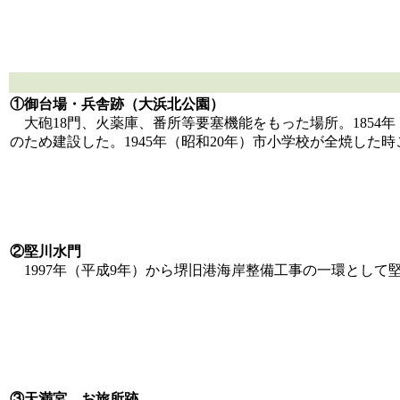
①御台場・兵舎跡（大浜北公園）
大砲18門、火薬庫、番所等要塞機能をもった場所。1854
のため建設した。1945年（昭和20年）市小学校が全焼した
②堅川水門
1997年（平成9年）から堺旧港海岸整備工事の一環として堅
③天満宮 お旅所跡