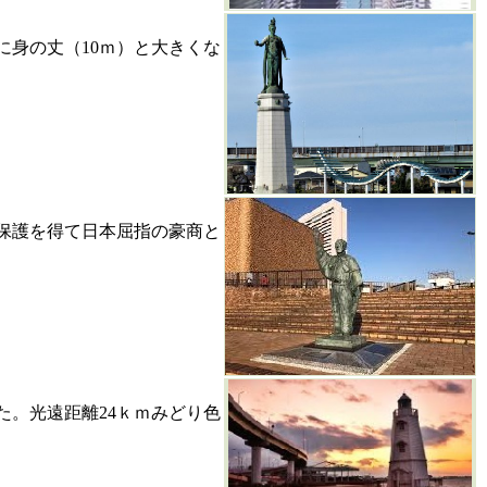
に身の丈（10ｍ）と大きくな
保護を得て日本屈指の豪商と
た。光遠距離24ｋｍみどり色