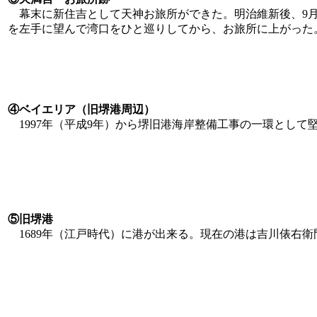
幕末に新住吉として天神お旅所ができた。明治維新後、9月1
を左手に望んで湾口をひと巡りしてから、お旅所に上がった
④ベイエリア（旧堺港周辺）
1997年（平成9年）から堺旧港海岸整備工事の一環として堅
⑤旧堺港
1689年（江戸時代）に港が出来る。現在の港は吉川俵右