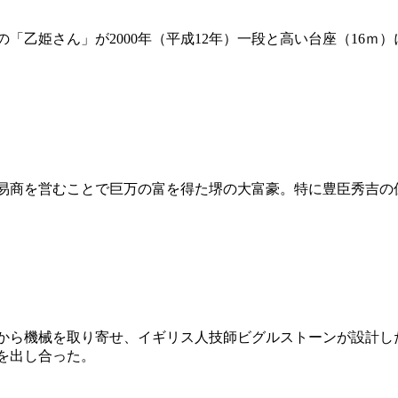
乙姫さん」が2000年（平成12年）一段と高い台座（16ｍ）
易商を営むことで巨万の富を得た堺の大富豪。特に豊臣秀吉の
ギリスから機械を取り寄せ、イギリス人技師ビグルストーンが設計し
金を出し合った。