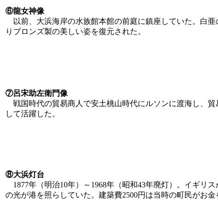
⑥龍女神像
以前、大浜海岸の水族館本館の前庭に鎮座していた。白亜の「
りブロンズ製の美しい姿を復元された。
⑦呂宋助左衛門像
戦国時代の貿易商人で安土桃山時代にルソンに渡海し、貿
して活躍した。
⑧大浜灯台
1877年（明治10年）～1968年（昭和43年廃灯）。イ
の光が港を照らしていた。建築費2500円は当時の町民がお